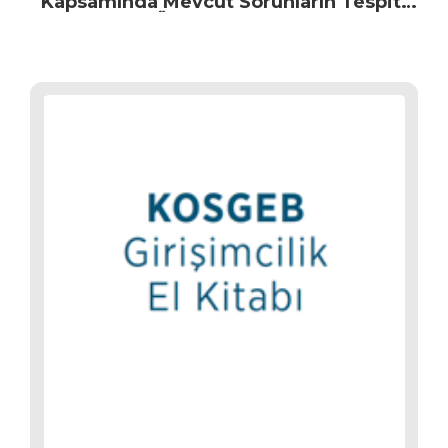
Kapsamında Mevcut Sorunların Tespiti
Ve Çözüm Önerilerinin Belirlenmesi