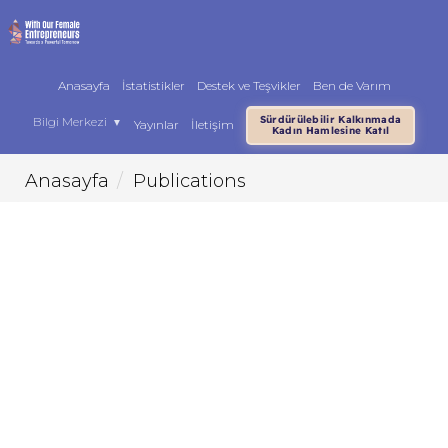
Anasayfa
İstatistikler
Destek ve Teşvikler
Ben de Varım
Sürdürülebilir Kalkınmada
Bilgi Merkezi
▼
Yayınlar
İletişim
Kadın Hamlesine Katıl
Anasayfa
Publications