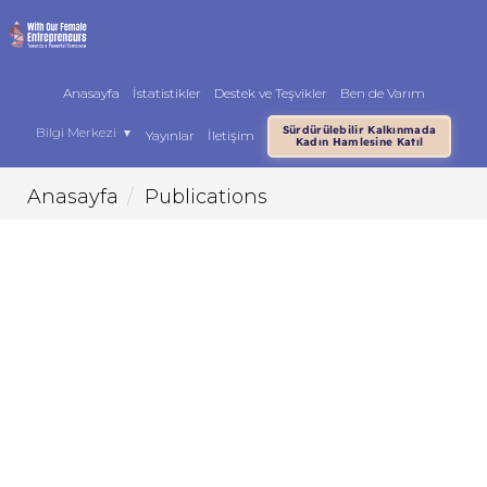
Anasayfa
İstatistikler
Destek ve Teşvikler
Ben de Varım
Sürdürülebilir Kalkınmada
Bilgi Merkezi
▼
Yayınlar
İletişim
Kadın Hamlesine Katıl
Anasayfa
Publications