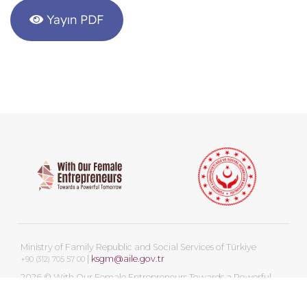
Yayın PDF
Ministry of Family Republic and Social Services of Türkiye
|
ksgm@aile.gov.tr
+90
(312) 705
57 00
2026 © With Our Female Entrepreneurs Towards a Powerful
Tomorrow