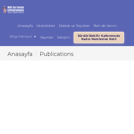
Anasayfa
İstatistikler
Destek ve Teşvikler
Ben de Varım
Sürdürülebilir Kalkınmada
Bilgi Merkezi
▼
Yayınlar
İletişim
Kadın Hamlesine Katıl
Anasayfa
Publications