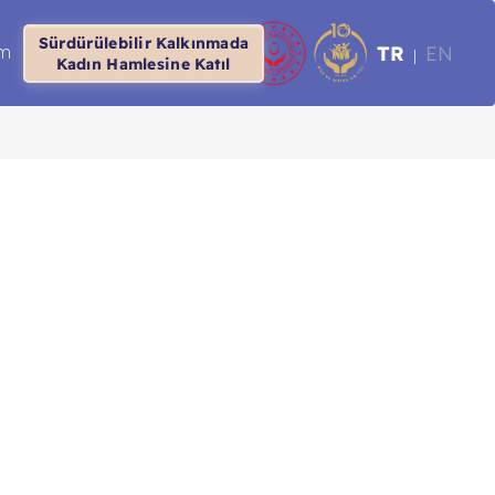
Sürdürülebilir Kalkınmada
TR
EN
im
|
Kadın Hamlesine Katıl