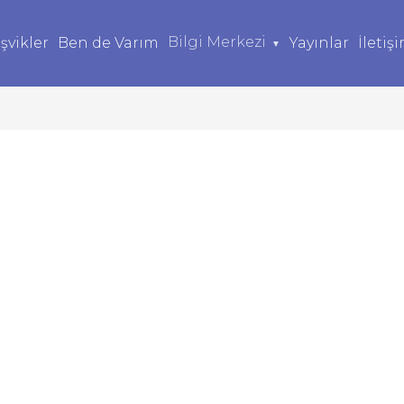
Bilgi Merkezi
şvikler
Ben de Varım
Yayınlar
İletiş
▼