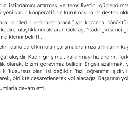
n istihdamını artırmak ve temsiliyetini güçlendirme
19 yeni kadın kooperatifinin kurulmasına da destek oldu
lara hobilerini e-ticaret aracılığıyla kazanca dönüşt
n kadına ulaştıklarını aktaran Göktaş, "kadingirisimci.g
diklerini belirtti.
yelini daha da etkin kılan çalışmalara imza attıklarını
l akışıdır. Kadın girişimci, kalkınmayı hızlandırır, Türk
lık olarak, bizim görevimiz bellidir. Engeli azaltmak, y
k 'kusursuz plan' işi değildir, 'hızlı öğrenme' işidir
eterek, birlikte cesaretlenerek yol alacağız. Başarının 
mlarla devam etti.