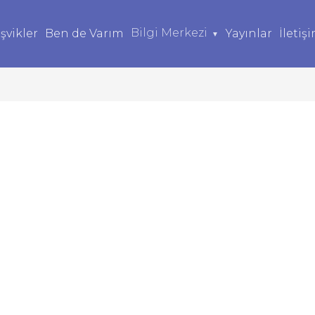
Bilgi Merkezi
şvikler
Ben de Varım
Yayınlar
İletiş
▼