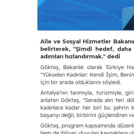
Aile ve Sosyal Hizmetler Bakanı
belirterek, "Şimdi hedef, daha
adımları hızlandırmak." dedi
Göktaş, Bakanlık olarak Türkiye Hal
"Yükselen Kadınlar: Kendi İşim, Beni
için bir arada olduklarını söyledi.
Antalya'nın tarımıyla, turizmiyle, gi
anlatan Göktaş, "Serada alın teri d
kadınlara kadar her biri bu şehrin 
başarıyı değil, birbirini güçlendiren 
Göktaş, program kapsamında düzenleyec
hem de ihtiyaç duyulan kaynaklara ula