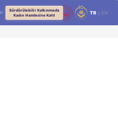
Sürdürülebilir Kalkınmada
TR
EN
im
|
Kadın Hamlesine Katıl