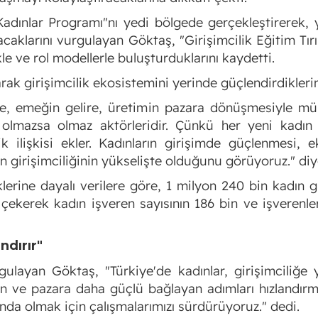
Kadınlar Programı"nı yedi bölgede gerçekleştirerek, y
caklarını vurgulayan Göktaş, "Girişimcilik Eğitim Tırı"
kle ve rol modellerle buluşturduklarını kaydetti.
rak girişimcilik ekosistemini yerinde güçlendirdiklerini
üne, emeğin gelire, üretimin pazara dönüşmesiyle 
olmazsa olmaz aktörleridir. Çünkü her yeni kadın 
ik ilişkisi ekler. Kadınların girişimde güçlenmesi
n girişimciliğinin yükselişte olduğunu görüyoruz." di
erine dayalı verilere göre, 1 milyon 240 bin kadın gi
çekerek kadın işveren sayısının 186 bin ve işverenl
ndırır"
layan Göktaş, "Türkiye'de kadınlar, girişimciliğe 
an ve pazara daha güçlü bağlayan adımları hızlandırma
ında olmak için çalışmalarımızı sürdürüyoruz." dedi.