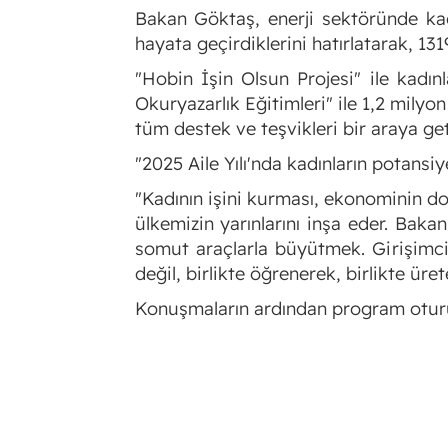
Bakan Göktaş, enerji sektöründe kadı
hayata geçirdiklerini hatırlatarak, 13
"Hobin İşin Olsun Projesi" ile kadın
Okuryazarlık Eğitimleri" ile 1,2 milyo
tüm destek ve teşvikleri bir araya getir
"2025 Aile Yılı'nda kadınların potansi
"Kadının işini kurması, ekonominin doğa
ülkemizin yarınlarını inşa eder. Bakan
somut araçlarla büyütmek. Girişimcili
değil, birlikte öğrenerek, birlikte ür
Konuşmaların ardından program oturu