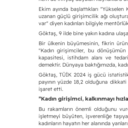
Ekim ayında başlattıkları "Yükselen 
uzanan güçlü girişimcilik ağı oluştura
var" diyen kadınları bilgiyle mentörlü
Göktaş, 9 ilde bine yakın kadına ulaşa
Bir ülkenin büyümesinin, fikrin ür
"Kadın girişimciler, bu dönüşümün 
kapasitesi, istihdam alanı ve tedar
demektir. Dünyaya baktığımızda, kadı
Göktaş, TÜİK 2024 iş gücü istatistikl
payının yüzde 18,2 olduğuna dikkati 
işaret etti.
”Kadın girişimci, kalkınmayı hızla
Bu rakamların önemli olduğunu vurgu
işletmeyi büyüten, işverenliğe taşıy
kadınların hayatın her alanında yanlar