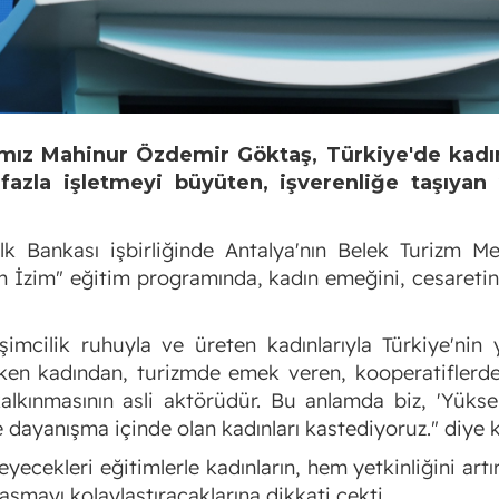
mız Mahinur Özdemir Göktaş, Türkiye'de kadınl
 fazla işletmeyi büyüten, işverenliğe taşıya
k Bankası işbirliğinde Antalya'nın Belek Turizm Mer
m İzim" eğitim programında, kadın emeğini, cesareti
rişimcilik ruhuyla ve üreten kadınlarıyla Türkiye'ni
öken kadından, turizmde emek veren, kooperatiflerde
kalkınmasının asli aktörüdür. Bu anlamda biz, 'Yükse
ve dayanışma içinde olan kadınları kastediyoruz." diye 
ekleri eğitimlerle kadınların, hem yetkinliğini artır
şmayı kolaylaştıracaklarına dikkati çekti.