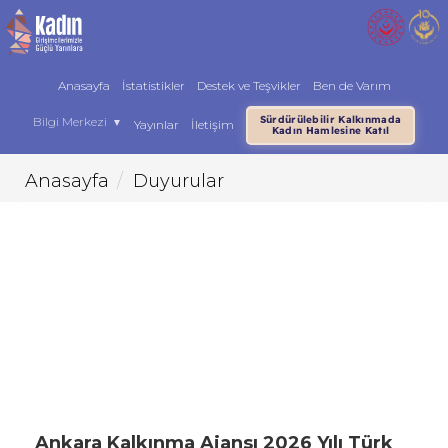
Anasayfa
İstatistikler
Destek ve Teşvikler
Ben de Varım
Sürdürülebilir Kalkınmada
Bilgi Merkezi
▼
Yayınlar
İletişim
Kadın Hamlesine Katıl
Anasayfa
Duyurular
Ankara Kalkınma Ajansı 2026 Yılı Türk